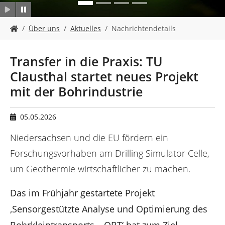
n
S
Über uns
Aktuelles
Nachrichtendetails
i
e
s
Transfer in die Praxis: TU
i
Clausthal startet neues Projekt
n
d
mit der Bohrindustrie
h
i
e
05.05.2026
r
Niedersachsen und die EU fördern ein
:
Forschungsvorhaben am Drilling Simulator Celle,
um Geothermie wirtschaftlicher zu machen.
Das im Frühjahr gestartete Projekt
‚Sensorgestützte Analyse und Optimierung des