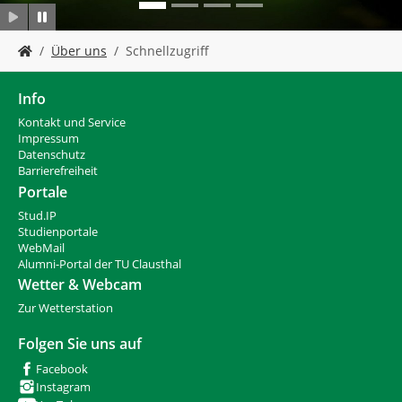
n
S
Über uns
Schnellzugriff
i
e
s
Info
i
Kontakt und Service
n
Impressum
d
Datenschutz
h
Barrierefreiheit
i
Portale
e
Stud.IP
r
Studienportale
:
WebMail
Alumni-Portal der TU Clausthal
Wetter & Webcam
Zur Wetterstation
Folgen Sie uns auf
Facebook
Instagram