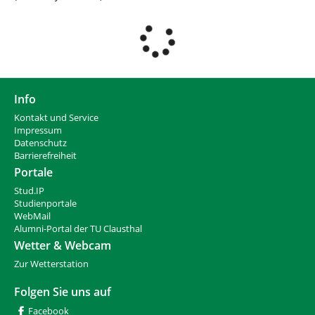
d
n
h
i
e
r
:
Info
Kontakt und Service
Impressum
Datenschutz
Barrierefreiheit
Portale
Stud.IP
Studienportale
WebMail
Alumni-Portal der TU Clausthal
Wetter & Webcam
Zur Wetterstation
Folgen Sie uns auf
Facebook