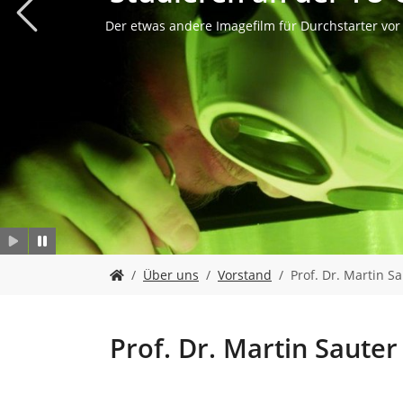
n
Zurück
Der etwas andere Imagefilm für Durchstarter vor
Studieren an der TU Clausthal
Studienstart im Wintersemester
Luftbild DSC
Rohrstrecke
S
Über uns
Vorstand
Prof. Dr. Martin S
i
e
s
i
Prof. Dr. Martin Sauter
n
d
h