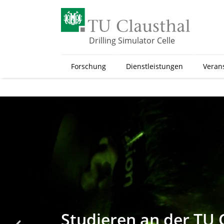
Z
u
m
H
Drilling Simulator Celle
a
u
Forschung
Dienstleistungen
Veran
p
t
i
n
h
a
l
t
s
p
r
i
n
g
Studieren an der TU 
e