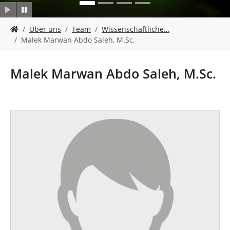
n
S
Über uns
Team
Wissenschaftliche…
i
Malek Marwan Abdo Saleh, M.Sc.
e
s
i
Malek Marwan Abdo Saleh, M.Sc.
n
d
h
i
e
r
: