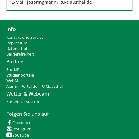
E-Mail:
jpspringmann
@
tu-clausthal
.
de
Info
Kontakt und Service
Impressum
Datenschutz
Barrierefreiheit
Portale
Stud.IP
Studienportale
WebMail
Alumni-Portal der TU Clausthal
Wetter & Webcam
Zur Wetterstation
Folgen Sie uns auf
Facebook
Instagram
YouTube