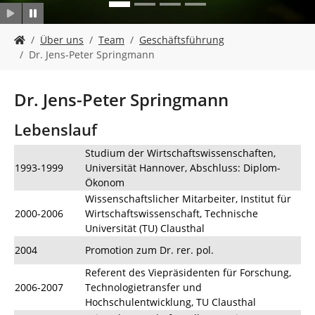
n
S
Über uns
Team
Geschäftsführung
i
Dr. Jens-Peter Springmann
e
s
i
Dr. Jens-Peter Springmann
n
d
Lebenslauf
h
i
Studium der Wirtschaftswissenschaften,
e
1993-1999
Universität Hannover, Abschluss: Diplom-
r
Ökonom
:
Wissenschaftslicher Mitarbeiter, Institut für
2000-2006
Wirtschaftswissenschaft, Technische
Universität (TU) Clausthal
2004
Promotion zum Dr. rer. pol.
Referent des Viepräsidenten für Forschung,
2006-2007
Technologietransfer und
Hochschulentwicklung, TU Clausthal